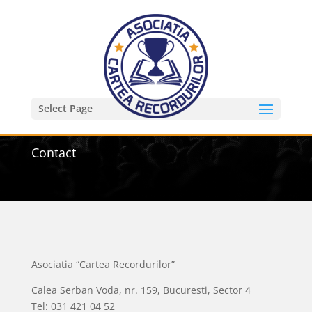
Select Page
Contact
Asociatia “Cartea Recordurilor”
Calea Serban Voda, nr. 159, Bucuresti, Sector 4
Tel: 031 421 04 52