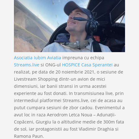
Asociatia Iubim Aviatia
impreuna cu echipa
Streams.live
si ONG-ul
HOSPICE Casa Sperantei
au
realizat, pe data de 20 noiembrie 2021, o sesiune de
Livestream Shopping dintr-un avion de mici
dimensiuni, iar banii stransi in urma acestei
experiente au fost donati. In transmisiunea live, prin
intermediul platformei Streams.live, cei de acasa au
putut cumpara sesiuni de zbor cadou. Evenimentul a
avut loc in raza Aerodrom Letca Noua – Adunații-
Copăceni, Giurgiu la o altitudine medie de 300m fata
de sol, iar protagonistii au fost Vladimir Draghia si
Ramona Paun.