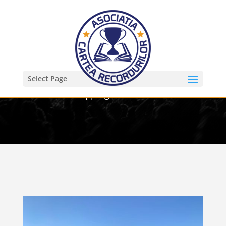
Select Page
Asociatia Iubim Aviatia – cel mai inalt
livestream shopping din Romania – 300 m