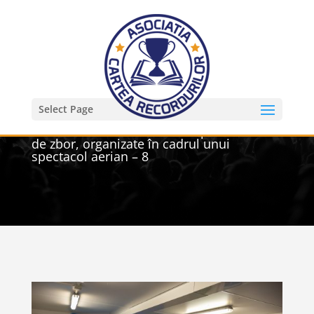
Select Page
Asociatia Iubim Aviatia si TAROM – Cel
mai mare număr de ateliere pentru frica
de zbor, organizate în cadrul unui
spectacol aerian – 8