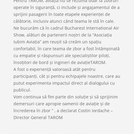
Pentru TAROM, aviația nu se rezumă doar la zboruri
operate în siguranță, ci include și angajamentul de a
sprijini pasagerii în toate etapele experienței de
călătorie, inclusiv atunci când teama le stă în cale.
Ne bucurăm că în cadrul Bucharest International Air
Show, alături de partenerii noștri de la “Asociația
Iubim Aviația” am reușit să creăm un spațiu
confortabil, în care teama de zbor a fost întâmpinată
cu empatie și răspunsuri ale specialiștilor piloți,
însoțitori de bord și ingineri de aviațieTAROM.
A fost o experiență valoroasă atât pentru
participanți, cât și pentru echipajele noastre, care au
putut experimenta impactul direct al dialogului cu
publicul.
Vom continua să fim parte din soluție și să sprijinim
demersuri care apropie oamenii de aviație și de
încrederea în zbor ” , a declarat Costin Iordache –
Director General TAROM