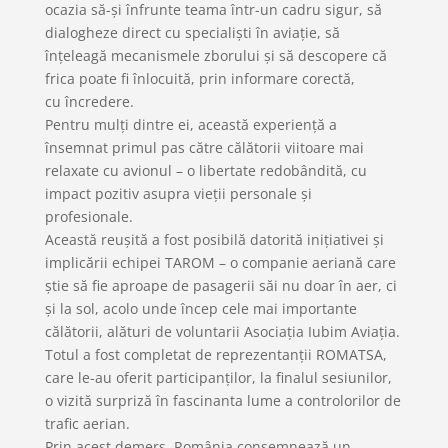
ocazia să-și înfrunte teama într-un cadru sigur, să
dialogheze direct cu
specialiști în aviație
, să
înțeleagă mecanismele zborului și să descopere că
frica poate fi înlocuită
, prin informare corectă,
cu
încredere.
Pentru mulți dintre ei, această experiență a
însemnat primul pas către
călătorii viitoare mai
relaxate
cu avionul – o libertate redobândită, cu
impact pozitiv asupra vieții personale și
profesionale.
Această reușită a fost posibilă datorită inițiativei și
implicării echipei TAROM – o companie aeriană care
știe să fie aproape de pasagerii săi nu doar în aer, ci
și la sol, acolo unde încep cele mai importante
călătorii, alături de voluntarii Asociația Iubim Aviația.
Totul a fost completat de reprezentanții ROMATSA,
care le-au oferit participanților, la finalul sesiunilor,
o vizită surpriză în fascinanta lume a controlorilor de
trafic aerian.
Prin acest demers, România consemnează un