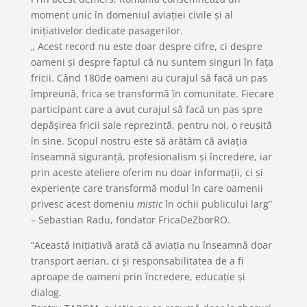
moment unic în domeniul aviației civile și al
inițiativelor dedicate pasagerilor.
„ Acest record nu este doar despre cifre, ci despre
oameni
și despre faptul că nu suntem singuri în fața
fricii
. Când
180
de oameni au curajul să facă un pas
împreună, frica se transformă în comunitate. Fiecare
participant care a avut curajul să facă un pas spre
depășirea fricii sale reprezintă
, pentru noi,
o reușită
în sine. Scopul nostru este să arătăm că aviația
înseamnă siguranță, profesionalism și încredere, iar
prin aceste ateliere oferim nu doar informații, ci și
experiențe care transformă modul în care oamenii
privesc
acest domeniu
mistic
în ochii publicului larg”
– Sebastian Radu, fondator FricaDeZborRO.
“Această inițiativă arată că aviația nu înseamnă doar
transport aerian, ci și responsabilitatea de a fi
aproape de oameni prin încredere, educație și
dialog.