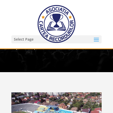
Select Page
Cel mai lung panou mozaic realizat din
capace de plastic – 123 m