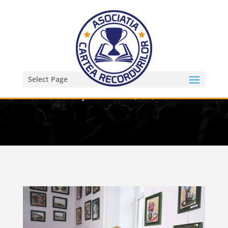
Select Page
Niculina Posan – cel mai mare tablou
mozaic din coji de oua – 3,5×1,4m