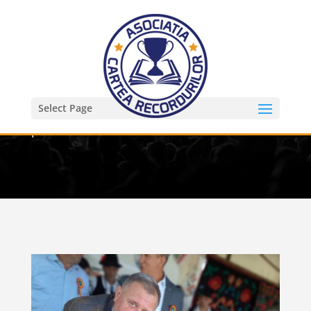
Select Page
Primaria Ceanu Mare – cel mai mare
palanet – 1 m x1 m