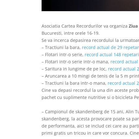
Asociatia Cartea Recordurilor va organiza
Ziua
Bucuresti, intre orele 16-19.
Se va incerca depasirea recordului la urmatoa
– Tractiuni la bara,
record actual de 29 repetar
– Flotari intr-o serie,
record actual 148 repetar
– Flotari intr-o serie intr-o mana,
record actual
– Saritura in lungime de pe loc,
record actual 
– Aruncarea a 10 mingi de tenis de la 5 m pri
– Tractiuni la bara intr-o mana,
record actual 2
Cine va depasi recordul la una din aceste probe
pachet cu suplimente nutritive si o bicicleta P
– Campionul de skandenberg de 15 ani, Alin Tu
skandenberg, la acesta provocare poate sa parti
de performanta, aici se includ cei care au part
primi gratis un tricou in care vor concura. Cine