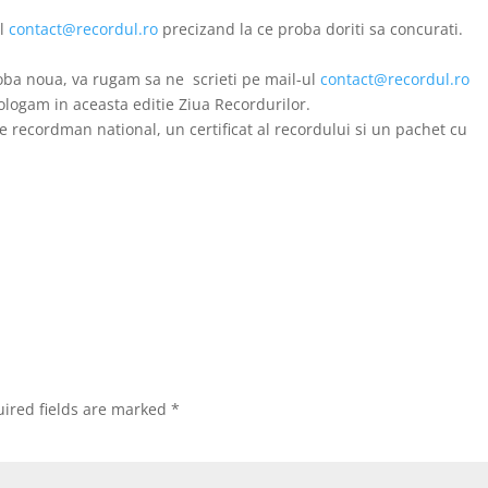
ul
contact@recordul.ro
precizand la ce proba doriti sa concurati.
roba noua, va rugam sa ne scrieti pe mail-ul
contact@recordul.ro
logam in aceasta editie Ziua Recordurilor.
de recordman national, un certificat al recordului si un pachet cu
ired fields are marked
*