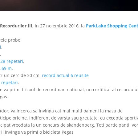
 Recordurilor III
, in 27 noiembrie 2016, la
ParkLake Shopping Cen
rele probe:
i
.
i
.
 28 repetari
.
2,69 m
.
ntr-un cerc de 30 cm,
record actual 6 reusite
 repetari
.
 va primi tricoul de recordman national, un certificat al recordulu
egas.
dor, va incerca sa invinga cat mai multi oameni la masa de
cipe oricine, indiferent de varsta sau greutate, cu exceptia sportiv
icipat vreodata la un concurs de skandenberg. Toti participantii vo
 il invinge va primi o bicicleta Pegas